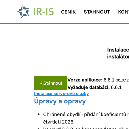
CENÍK
STÁHNOUT
KON
Instalac
instalát
Verze aplikace:
6.6.1
(01.07.
Stáhnout
Vyžaduje databázi:
6.6.1
Instalace serverové služby
Úpravy a opravy
Chráněné obydlí - přidání koeficientů r
čtvrtletí 2026.