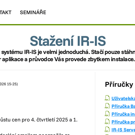
TAKT
SEMINÁŘE
Stažení IR-IS
e systému IR-IS je velmi jednoduchá. Stačí pouze stáh
or aplikace a průvodce Vás provede zbytkem instalace.
Příručky
2026 15:25)
Uživatelská
Příručka B
Příručka i
ůstu cen pro 4. čtvrtletí 2025 a 1.
Příručka p
IR-IS Serv