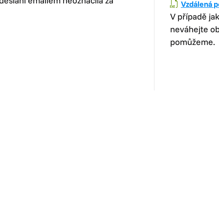
odeslání emailem neoznačila za
Vzdálená 
V případě jak
neváhejte obr
pomůžeme.