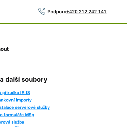
Podpora
+420 212 242 141
nout
 a další soubory
 příručka IR-IS
ankovní importy
nstalace serverové služby
ro formuláře MSp
erová služba